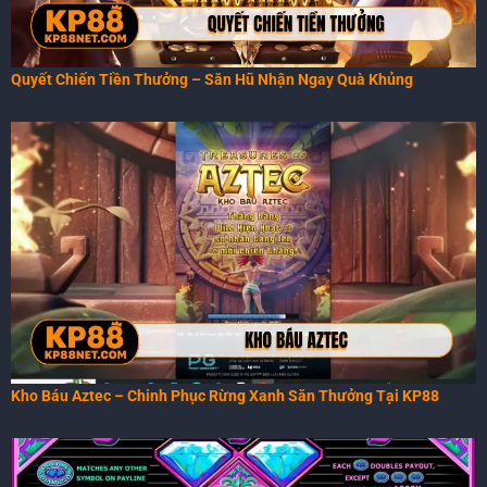
Quyết Chiến Tiền Thưởng – Săn Hũ Nhận Ngay Quà Khủng
Kho Báu Aztec – Chinh Phục Rừng Xanh Săn Thưởng Tại KP88