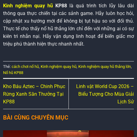
Kinh nghiệm quay hũ
KP88
là quá trình tích lũy lâu dài
thông qua thực chiến tại các sảnh game. Hãy luôn học hỏi,
cập nhật xu hướng mới để không bị tụt hậu so với đối thủ.
Thực tế cho thấy nổ hũ thắng lớn chỉ đến với những ai có sự
kiên trì nhẫn nại. Hãy vận dụng linh hoạt để biến giấc mơ
triệu phú thành hiện thực nhanh nhất.
Thẻ:
cách chơi nổ hũ
,
Kinh nghiệm quay hũ
,
Kinh nghiệm quay hũ thắng lớn
,
Nổ hũ KP88
Kho Báu Aztec – Chinh Phục
Linh vật World Cup 2026 –
Rừng Xanh Săn Thưởng Tại
Biểu Tượng Cho Mùa Giải
KP88
Lịch Sử
BÀI CÙNG CHUYÊN MỤC