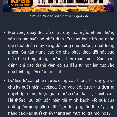
3 lợi ích từ các kinh nghiệm quay hũ
Mọi vòng quay đều ẩn chứa quy luật ngẫu nhiên nhưng
vẫn có tần suất nổ nhất định. Tư duy logic hỗ trợ nhận
diện thời điểm máy xèng dễ dàng nhả thưởng nhất trong
phiên. Sự tập trung cao độ cho phép theo dõi sát sao
diễn biến từng dòng thưởng trên màn hình. Sân chơi
đánh giá cao thành viên có sự đầu tư nghiêm túc vào
quá trình nghiên cứu trò chơi.
Dữ liệu từ các phiên trước cung cấp thông tin quý giá về
chu kỳ xuất hiện Jackpot. Dựa vào đó, cược thủ đưa ra
quyết định tăng hoặc giảm mức cược thật sự chính xác.
Hệ thống lưu trữ luôn hiển thị minh bạch kết quả của
những lần quay gần nhất. Tận dụng nguồn tin này giúp
nâng cao xác suất chiến thắng lên mức tối đa mỗi ngày.