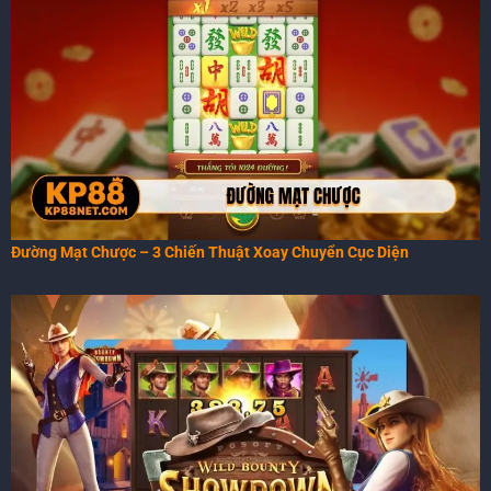
Đường Mạt Chược – 3 Chiến Thuật Xoay Chuyển Cục Diện