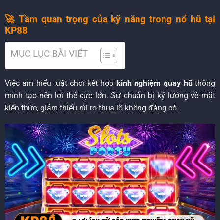
🚀 Tầm quan trọng của kỹ năng trong nổ hũ tại
KP88
MỤC LỤC BÀI VIẾT
Việc am hiểu luật chơi kết hợp
kinh nghiệm quay hũ
thông
minh tạo nên lợi thế cực lớn. Sự chuẩn bị kỹ lưỡng về mặt
kiến thức, giảm thiểu rủi ro thua lỗ không đáng có.