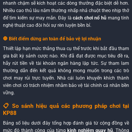
nhanh chậm sẽ kích hoạt các dòng thưởng đặc biệt dễ hơn.
Nhiều cao thủ lâu năm thường nhấp nhả chuột theo nhịp thở
để tìm kiếm sự may mắn. Đây là
cách chơi nổ hũ
mang tính
nghệ thuật cao đòi hỏi sự rèn luyện bền bỉ.
🛑 Biết điểm dừng an toàn để bảo vệ lợi nhuận
Thiết lập hạn mức thắng thua cụ thể trước khi bắt đầu tham
gia bất kỳ sảnh cược nào. Khi đã đạt được mục tiêu đề ra,
hãy rút tiền về tài khoản ngân hàng lập tức. Sự tham lam
thường dẫn đến kết quả không mong muốn trong các trò
chơi may rủi trực tuyến. Nhà cái luôn khuyến khích thành
viên chơi có trách nhiệm nhằm bảo vệ tài chính cá nhân bền
vững.
📋 So sánh hiệu quả các phương pháp chơi tại
KP88
Bảng số liệu dưới đây tổng hợp đánh giá từ cộng đồng về
mức độ thành công của từng
kinh nghiệm quay hũ
. Thông