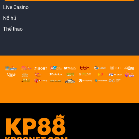
Live Casino
Nổ hũ
Thể thao