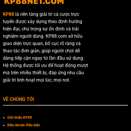
KP88
là nền tảng giải trí cá cược trực
tuyến được xây dựng theo định hướng
hiện đại, chú trọng sự ổn định và trải
nghiệm người dùng. KP88.com sở hữu
giao diện trực quan, bố cục rõ ràng và
thao tác đơn giản, giúp người chơi dễ
dàng tiếp cận ngay từ lần đầu sử dụng.
Hệ thống được tối ưu để hoạt động mượt
mà trên nhiều thiết bị, đáp ứng nhu cầu
giải trí linh hoạt mọi lúc, mọi nơi.
VỀ CHÚNG TÔI
Giới thiệu KP88
Điều khoản điều kiện