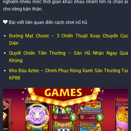
nghiệm nhiều mốc thời gian khác nhau nhằm tìm ra chân ái
cho riêng bản thân.
Bài viết liên quan đến cách chơi nổ hũ
Đường Mạt Chược – 3 Chiến Thuật Xoay Chuyển Cục
Diện
Quyết Chiến Tiền Thưởng – Săn Hũ Nhận Ngay Quà
Khủng
Kho Báu Aztec – Chinh Phục Rừng Xanh Săn Thưởng Tại
KP88