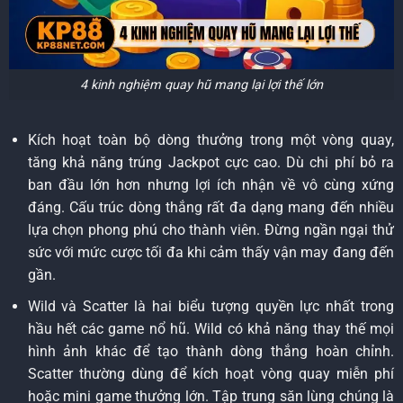
4 kinh nghiệm quay hũ mang lại lợi thế lớn
Kích hoạt toàn bộ dòng thưởng trong một vòng quay,
tăng khả năng trúng Jackpot cực cao. Dù chi phí bỏ ra
ban đầu lớn hơn nhưng lợi ích nhận về vô cùng xứng
đáng. Cấu trúc dòng thắng rất đa dạng mang đến nhiều
lựa chọn phong phú cho thành viên. Đừng ngần ngại thử
sức với mức cược tối đa khi cảm thấy vận may đang đến
gần.
Wild và Scatter là hai biểu tượng quyền lực nhất trong
hầu hết các game nổ hũ. Wild có khả năng thay thế mọi
hình ảnh khác để tạo thành dòng thắng hoàn chỉnh.
Scatter thường dùng để kích hoạt vòng quay miễn phí
hoặc mini game thưởng lớn. Tập trung săn lùng chúng là