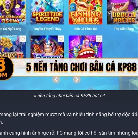
5 nền tảng chơi bắn cá KP88 hot hit
ILI mang lại trải nghiệm mượt mà và nhiều tính năng bổ trợ độc đ
n.
nh cùng hình ảnh rực rỡ. FC mang tới cơ hội săn tìm những loài