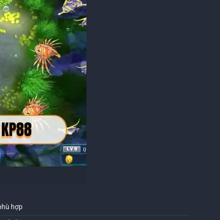
phù hợp