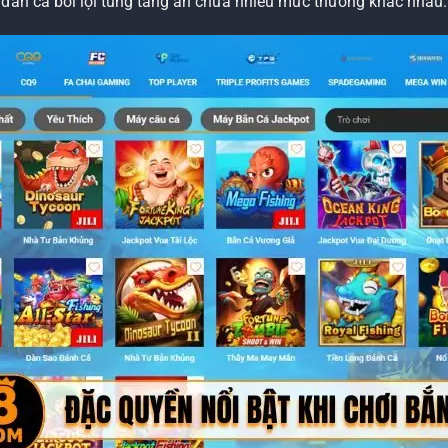
đàn cá bơi lội tung tăng ẩn chứa nhiều mức thưởng khác nhau.