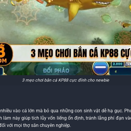
3 mẹo chơi bắn cá KP88 cực đỉnh cho newbie
quá nhiều vào cá lớn mà bỏ qua những con sinh vật dễ hạ gục.
ch làm này giúp tích lũy vốn liếng ổn định, tránh lãng phí đạn
 đối với mọi thợ săn chuyên nghiệp.