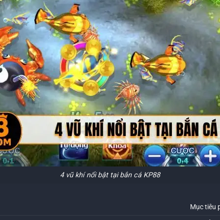
4 vũ khí nổi bật tại bắn cá KP88
Mục tiêu 