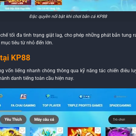
Đặc quyền nổi bật khi chơi bắn cá KP88
chế tối đa tình trạng giật lag, cho phép những phát bắn tung r
 mục tiêu từ nhỏ đến lớn.
 tại KP88
ng vốn liếng nhanh chóng thông qua kỹ năng tác chiến điêu l
ành danh tiếng toàn cầu hiện nay.