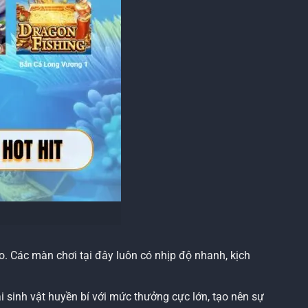
áo. Các màn chơi tại đây luôn có nhịp độ nhanh, kịch
 sinh vật huyền bí với mức thưởng cực lớn, tạo nên sự