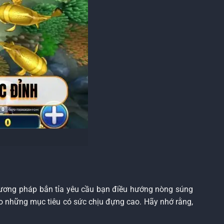
 Phương pháp bắn tỉa yêu cầu bạn điều hướng nòng súng
 vào những mục tiêu có sức chịu đựng cao. Hãy nhớ rằng,