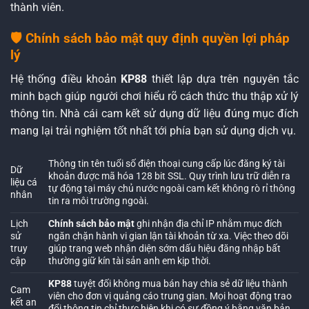
thành viên.
🛡️ Chính sách bảo mật quy định quyền lợi pháp
lý
Hệ thống điều khoản
KP88
thiết lập dựa trên nguyên tắc
minh bạch giúp người chơi hiểu rõ cách thức thu thập xử lý
thông tin. Nhà cái cam kết sử dụng dữ liệu đúng mục đích
mang lại trải nghiệm tốt nhất tới phía bạn sử dụng dịch vụ.
Thông tin tên tuổi số điện thoại cung cấp lúc đăng ký tài
Dữ
khoản được mã hóa 128 bit SSL. Quy trình lưu trữ diễn ra
liệu cá
tự động tại máy chủ nước ngoài cam kết không rò rỉ thông
nhân
tin ra môi trường ngoài.
Lịch
Chính sách bảo mật
ghi nhận địa chỉ IP nhằm mục đích
sử
ngăn chặn hành vi gian lận tài khoản từ xa. Việc theo dõi
truy
giúp trang web nhận diện sớm dấu hiệu đăng nhập bất
cập
thường giữ kín tài sản anh em kịp thời.
KP88
tuyệt đối không mua bán hay chia sẻ dữ liệu thành
Cam
viên cho đơn vị quảng cáo trung gian. Mọi hoạt động trao
kết an
đổi thông tin chỉ thực hiện khi có sự đồng ý bằng văn bản