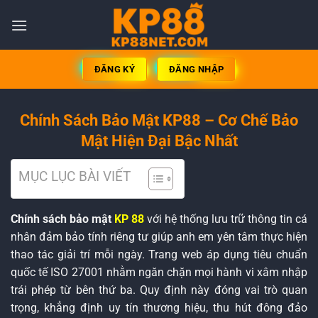
ĐĂNG KÝ
ĐĂNG NHẬP
Chính Sách Bảo Mật KP88 – Cơ Chế Bảo
Mật Hiện Đại Bậc Nhất
MỤC LỤC BÀI VIẾT
Chính sách bảo mật
KP 88
với hệ thống lưu trữ thông tin cá
nhân đảm bảo tính riêng tư giúp anh em yên tâm thực hiện
thao tác giải trí mỗi ngày. Trang web áp dụng tiêu chuẩn
quốc tế ISO 27001 nhằm ngăn chặn mọi hành vi xâm nhập
trái phép từ bên thứ ba. Quy định này đóng vai trò quan
trọng, khẳng định uy tín thương hiệu, thu hút đông đảo