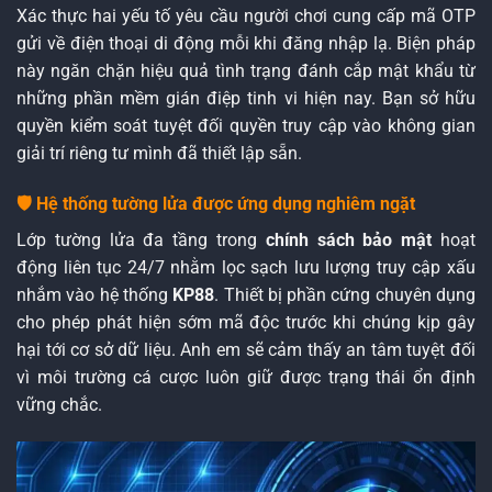
Xác thực hai yếu tố yêu cầu người chơi cung cấp mã OTP
gửi về điện thoại di động mỗi khi đăng nhập lạ. Biện pháp
này ngăn chặn hiệu quả tình trạng đánh cắp mật khẩu từ
những phần mềm gián điệp tinh vi hiện nay. Bạn sở hữu
quyền kiểm soát tuyệt đối quyền truy cập vào không gian
giải trí riêng tư mình đã thiết lập sẵn.
🛡️ Hệ thống tường lửa được ứng dụng nghiêm ngặt
Lớp tường lửa đa tầng trong
chính sách bảo mật
hoạt
động liên tục 24/7 nhằm lọc sạch lưu lượng truy cập xấu
nhắm vào hệ thống
KP88
. Thiết bị phần cứng chuyên dụng
cho phép phát hiện sớm mã độc trước khi chúng kịp gây
hại tới cơ sở dữ liệu. Anh em sẽ cảm thấy an tâm tuyệt đối
vì môi trường cá cược luôn giữ được trạng thái ổn định
vững chắc.