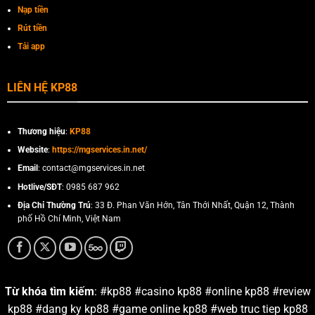
Nạp tiền
Rút tiền
Tải app
LIÊN HỆ KP88
Thương hiệu
:
KP88
Website
:
https://mgservices.in.net/
Email
:
contact@mgservices.in.net
Hotlive/SĐT
: 0985 687 962
Địa Chỉ Thường Trú
: 33 Đ. Phan Văn Hớn, Tân Thới Nhất, Quận 12, Thành
phố Hồ Chí Minh, Việt Nam
Từ khóa tìm kiếm
: #kp88 #casino kp88 #online kp88 #review
kp88 #dang ky kp88 #game online kp88 #web truc tiep kp88