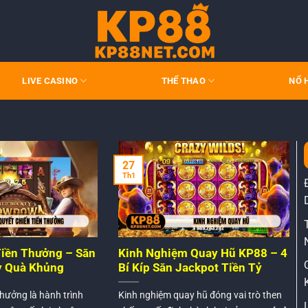
LIVE CASINO
THỂ THAO
NỔ 
27
Th1
Tiền Thưởng – Săn
Kinh Nghiệm Quay Hũ KP88 – 4
y Quà Khủng
Bí Kíp Săn Jackpot Tiền Tỷ
thưởng là hành trình
Kinh nghiệm quay hũ đóng vai trò then