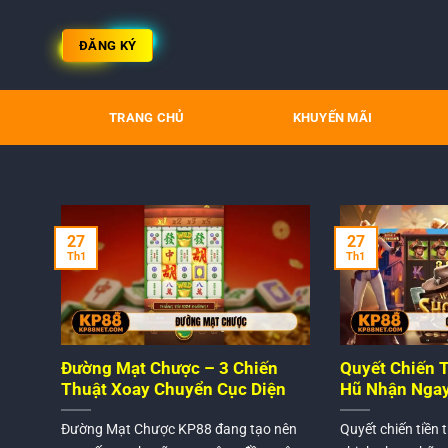
ĐĂNG KÝ
TRANG CHỦ
KHUYẾN MÃI
27
27
Th1
Th1
Đường Mạt Chược – 3 Chiến
Quyết Chiến 
Thuật Xoay Chuyển Cục Diện
Hũ Nhận Nga
Đường Mạt Chược KP88 đang tạo nên
Quyết chiến tiền 