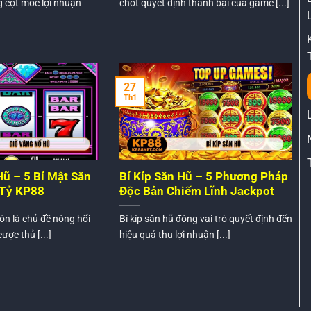
 cột mốc lợi nhuận
chốt quyết định thành bại của game [...]
27
Th1
ũ – 5 Bí Mật Săn
Bí Kíp Săn Hũ – 5 Phương Pháp
 Tỷ KP88
Độc Bản Chiếm Lĩnh Jackpot
ôn là chủ đề nóng hổi
Bí kíp săn hũ đóng vai trò quyết định đến
ợc thủ [...]
hiệu quả thu lợi nhuận [...]