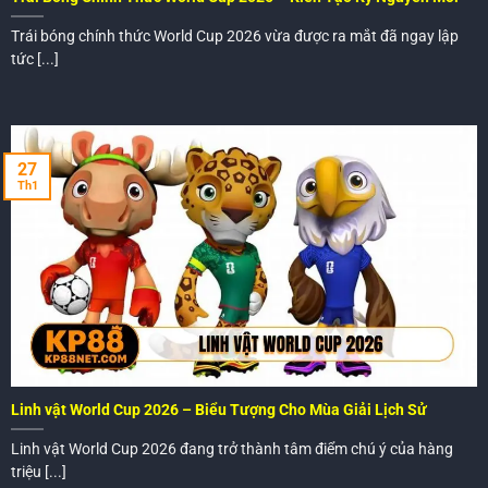
Trái bóng chính thức World Cup 2026 vừa được ra mắt đã ngay lập
tức [...]
27
Th1
Linh vật World Cup 2026 – Biểu Tượng Cho Mùa Giải Lịch Sử
Linh vật World Cup 2026 đang trở thành tâm điểm chú ý của hàng
triệu [...]