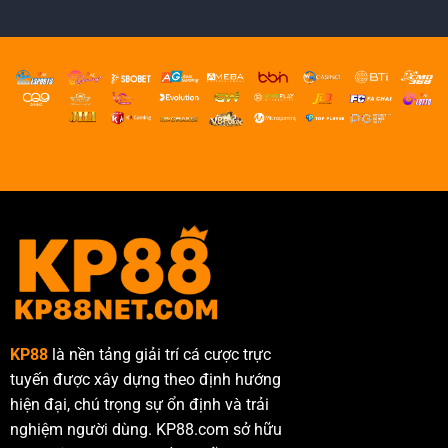
KP88
là nền tảng giải trí cá cược trực
tuyến được xây dựng theo định hướng
hiện đại, chú trọng sự ổn định và trải
nghiệm người dùng. KP88.com sở hữu