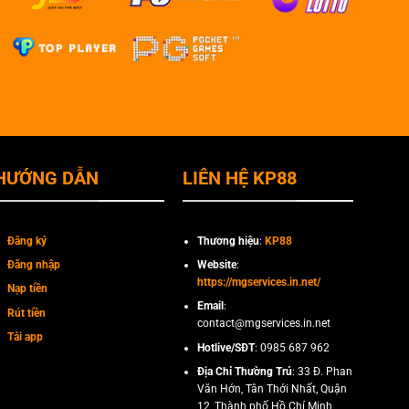
HƯỚNG DẪN
LIÊN HỆ KP88
Đăng ký
Thương hiệu
:
KP88
Đăng nhập
Website
:
https://mgservices.in.net/
Nạp tiền
Email
:
Rút tiền
contact@mgservices.in.net
Tải app
Hotlive/SĐT
: 0985 687 962
Địa Chỉ Thường Trú
: 33 Đ. Phan
Văn Hớn, Tân Thới Nhất, Quận
12, Thành phố Hồ Chí Minh,