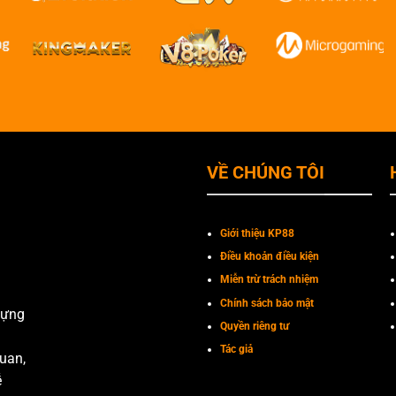
VỀ CHÚNG TÔI
Giới thiệu KP88
Điều khoản điều kiện
Miễn trừ trách nhiệm
Chính sách bảo mật
dựng
Quyền riêng tư
Tác giả
uan,
ễ