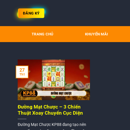
ĐĂNG KÝ
TRANG CHỦ
KHUYẾN MÃI
27
Th1
Đường Mạt Chược – 3 Chiến
Thuật Xoay Chuyển Cục Diện
Đường Mạt Chược KP88 đang tạo nên