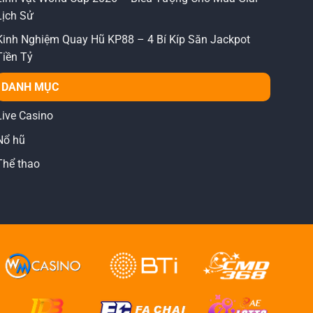
Lịch Sử
Kinh Nghiệm Quay Hũ KP88 – 4 Bí Kíp Săn Jackpot
Tiền Tỷ
DANH MỤC
Live Casino
Nổ hũ
Thể thao