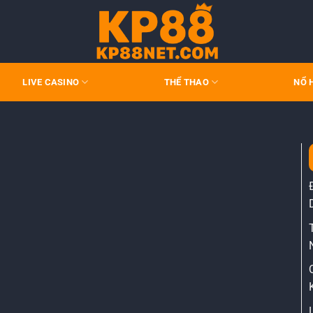
LIVE CASINO
THỂ THAO
NỔ 